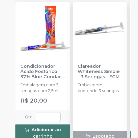
Condicionador
Clareador
R
Ácido Fosfórico
Whiteness Simple
X
37% Blue Condac
-
- 3 Seringas
-
FGM
E
FGM
Embalagem com 3
Embalagem
s
seringas com 2,5ml
contendo 3 seringas
a
cada uma e 3
com 3g de gel cada
R$ 20,00
ponteiras para
uma.
aplicação.
Qtd
:
Adicionar ao
carrinho
Esgotado