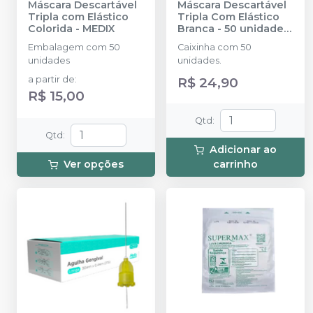
Máscara Descartável
Máscara Descartável
Tripla com Elástico
Tripla Com Elástico
Colorida
-
MEDIX
Branca - 50 unidades.
-
PROTDESC
Embalagem com 50
Caixinha com 50
unidades
unidades.
a partir de
:
R$ 24,90
R$ 15,00
Qtd
:
Qtd
:
Adicionar ao
Ver opções
carrinho