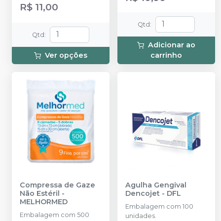
R$ 11,00
Qtd
:
Qtd
:
Adicionar ao
Ver opções
carrinho
Compressa de Gaze
Agulha Gengival
Não Estéril
-
Dencojet
-
DFL
MELHORMED
Embalagem com 100
Embalagem com 500
unidades.