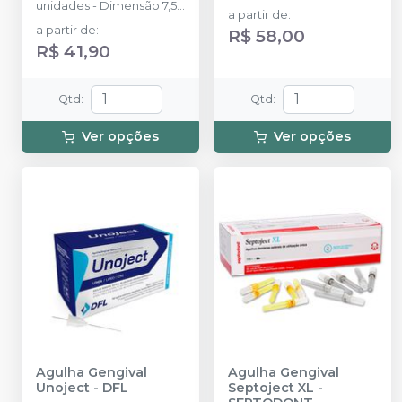
unidades - Dimensão 7,5
a partir de
:
x 7,5 cm.
a partir de
:
R$ 58,00
R$ 41,90
Qtd
:
Qtd
:
Ver opções
Ver opções
Agulha Gengival
Agulha Gengival
Unoject
-
DFL
Septoject XL
-