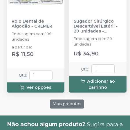
Rolo Dental de
Sugador Cirúrgico
Algodão
-
CREMER
Descartável Estéril -
20 unidades
-
Embalagem com 100
INDUSBELLO
Embalagem com 20
unidades
unidades
a partir de
:
R$ 34,90
R$ 11,50
Qtd
:
Qtd
:
Adicionar ao
Ver opções
carrinho
Mais produtos
Não achou algum produto?
Sugira para a