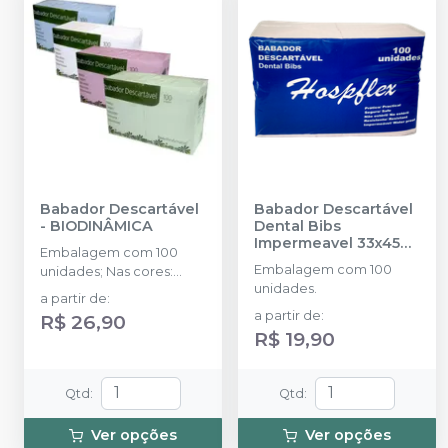
Babador Descartável
Babador Descartável
-
BIODINÂMICA
Dental Bibs
Impermeavel 33x45
Embalagem com 100
cm
-
HOSPFLEX
Embalagem com 100
unidades; Nas cores:
unidades.
Branco, Amarelo, Azul,
a partir de
:
Rosa, Verde e Misto.
a partir de
:
R$ 26,90
R$ 19,90
Qtd
:
Qtd
:
Ver opções
Ver opções