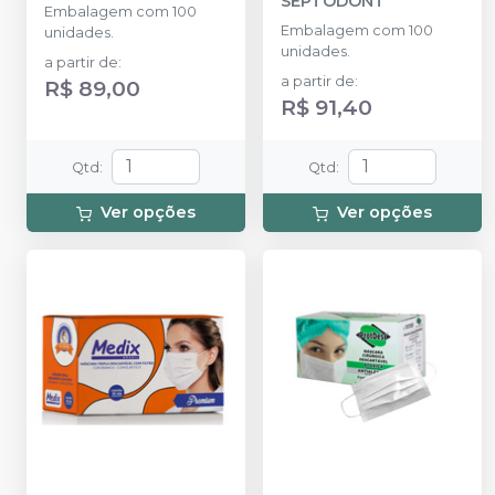
SEPTODONT
Embalagem com 100
Embalagem com 100
unidades.
unidades.
a partir de
:
a partir de
:
R$ 89,00
R$ 91,40
Qtd
:
Qtd
:
Ver opções
Ver opções