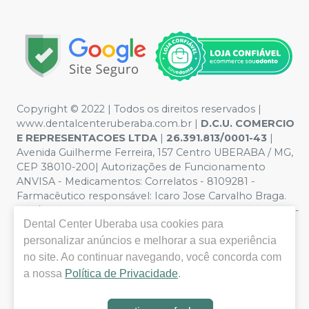
Copyright © 2022 | Todos os direitos reservados |
www.dentalcenteruberaba.com.br
|
D.C.U. COMERCIO
E REPRESENTACOES LTDA
|
26.391.813/0001-43
|
Avenida Guilherme Ferreira, 157 Centro UBERABA / MG,
CEP 38010-200| Autorizações de Funcionamento
ANVISA - Medicamentos: Correlatos - 8109281 -
Farmacêutico responsável: Icaro Jose Carvalho Braga.
CRF/MG nº 53.000 | Política de Privacidade e Segurança -
Dental Center Uberaba
usa cookies para
Fotos meramente ilustrativas - Os preços e condições
da loja virtual estão sujeitos a alterações. Em caso de
personalizar anúncios e melhorar a sua experiência
divergência de preços no site, o valor válido é o do
no site. Ao continuar navegando, você concorda com
Carrinho de Compra. Não vendemos por atacado, por
a nossa
Política de Privacidade
.
isso nos reservamos o direito de não atender compras
de grandes volumes pelo site.