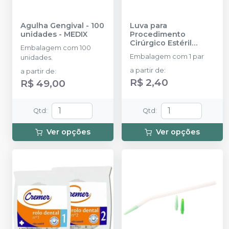
Agulha Gengival - 100
Luva para
unidades
-
MEDIX
Procedimento
Cirúrgico Estéril
Embalagem com 100
Látex
-
SUPERMAX
Embalagem com 1 par
unidades.
a partir de
:
a partir de
:
R$ 2,40
R$ 49,00
Qtd
:
Qtd
:
Ver opções
Ver opções