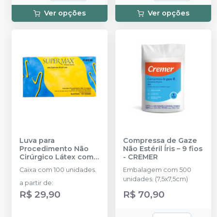
Ver opções
Ver opções
Luva para
Compressa de Gaze
Procedimento Não
Não Estéril Íris – 9 fios
Cirúrgico Látex com
-
CREMER
Pó
-
SUPERMAX
Caixa com 100 unidades.
Embalagem com 500
unidades. (7,5x7,5cm)
a partir de
:
R$ 29,90
R$ 70,90