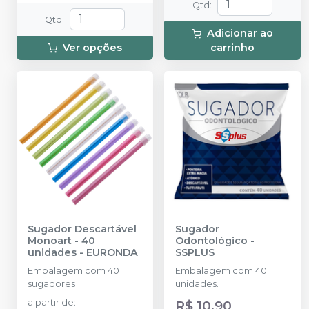
Qtd
:
Qtd
:
Adicionar ao
Ver opções
carrinho
Sugador Descartável
Sugador
Monoart - 40
Odontológico
-
unidades
-
EURONDA
SSPLUS
Embalagem com 40
Embalagem com 40
sugadores
unidades.
a partir de
:
R$ 10,90