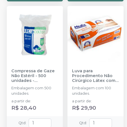
Compressa de Gaze
Luva para
Não Estéril - 500
Procedimento Não
unidades
-
Cirúrgico Látex com
ULTRACOTTON
Pó
-
MEDIX
Embalagem com 500
Embalagem com 100
unidades.
unidades.
a partir de
:
a partir de
:
R$ 28,40
R$ 29,90
Qtd
:
Qtd
: