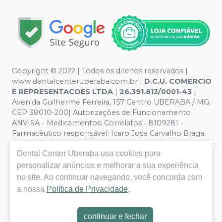
Copyright © 2022 | Todos os direitos reservados |
www.dentalcenteruberaba.com.br
|
D.C.U. COMERCIO
E REPRESENTACOES LTDA
|
26.391.813/0001-43
|
Avenida Guilherme Ferreira, 157 Centro UBERABA / MG,
CEP 38010-200| Autorizações de Funcionamento
ANVISA - Medicamentos: Correlatos - 8109281 -
Farmacêutico responsável: Icaro Jose Carvalho Braga.
CRF/MG nº 53.000 | Política de Privacidade e Segurança -
Dental Center Uberaba
usa cookies para
Fotos meramente ilustrativas - Os preços e condições
da loja virtual estão sujeitos a alterações. Em caso de
personalizar anúncios e melhorar a sua experiência
divergência de preços no site, o valor válido é o do
no site. Ao continuar navegando, você concorda com
Carrinho de Compra. Não vendemos por atacado, por
a nossa
Política de Privacidade
.
isso nos reservamos o direito de não atender compras
de grandes volumes pelo site.
continuar e fechar