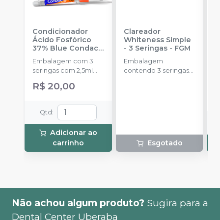
Condicionador
Clareador
R
Ácido Fosfórico
Whiteness Simple
X
37% Blue Condac
-
- 3 Seringas
-
FGM
E
FGM
Embalagem com 3
Embalagem
s
seringas com 2,5ml
contendo 3 seringas
a
cada uma e 3
com 3g de gel cada
R$ 20,00
ponteiras para
uma.
aplicação.
Qtd
:
Adicionar ao
carrinho
Esgotado
Não achou algum produto?
Sugira para a
Dental Center Uberaba