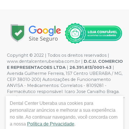
Copyright © 2022 | Todos os direitos reservados |
www.dentalcenteruberaba.com.br
|
D.C.U. COMERCIO
E REPRESENTACOES LTDA
|
26.391.813/0001-43
|
Avenida Guilherme Ferreira, 157 Centro UBERABA / MG,
CEP 38010-200| Autorizações de Funcionamento
ANVISA - Medicamentos: Correlatos - 8109281 -
Farmacêutico responsável: Icaro Jose Carvalho Braga.
CRF/MG nº 53.000 | Política de Privacidade e Segurança -
Dental Center Uberaba
usa cookies para
Fotos meramente ilustrativas - Os preços e condições
da loja virtual estão sujeitos a alterações. Em caso de
personalizar anúncios e melhorar a sua experiência
divergência de preços no site, o valor válido é o do
no site. Ao continuar navegando, você concorda com
Carrinho de Compra. Não vendemos por atacado, por
a nossa
Política de Privacidade
.
isso nos reservamos o direito de não atender compras