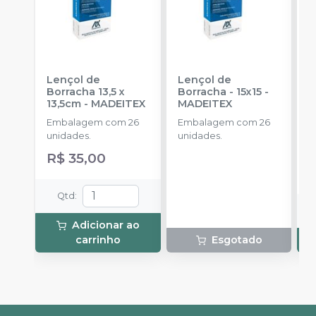
Lençol de
Lençol de
G
Borracha 13,5 x
Borracha - 15x15
-
P
13,5cm
-
MADEITEX
MADEITEX
D
Embalagem com 26
Embalagem com 26
a
unidades.
unidades.
R$ 35,00
Qtd
:
Adicionar ao
carrinho
Esgotado