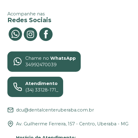
Acompanhe nas
Redes Sociais
Chame no
WhatsApp
34992470039
Atendimento
(34) 33128-171_
dcu@dentalcenteruberaba.com.br
Av. Guilherme Ferreira, 157 - Centro, Uberaba - MG
Horário de Atendimento
: