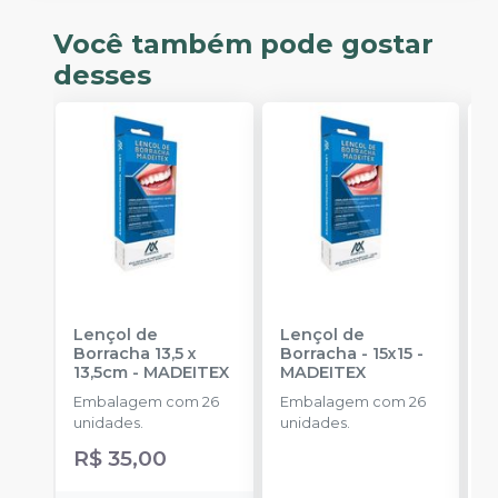
Você também pode gostar
desses
Lençol de
Lençol de
G
Borracha 13,5 x
Borracha - 15x15
-
P
13,5cm
-
MADEITEX
MADEITEX
D
Embalagem com 26
Embalagem com 26
a
unidades.
unidades.
R$ 35,00