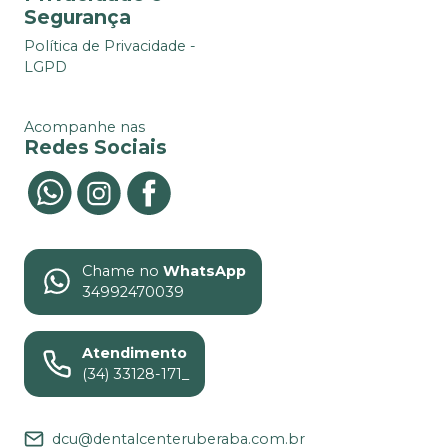
Segurança
Política de Privacidade -
LGPD
Acompanhe nas
Redes Sociais
Chame no
WhatsApp
34992470039
Atendimento
(34) 33128-171_
dcu@dentalcenteruberaba.com.br