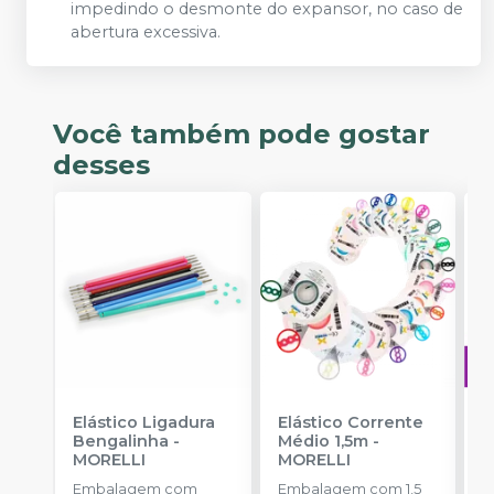
impedindo o desmonte do expansor, no caso de
abertura excessiva.
Você também pode gostar
desses
Elástico Ligadura
Elástico Corrente
A
Bengalinha
-
Médio 1,5m
-
O
MORELLI
MORELLI
T
-
Embalagem com
Embalagem com 1,5
E