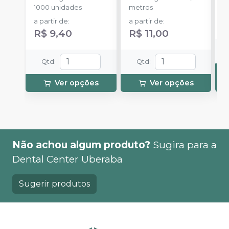
1000 unidades
metros
S
a partir de
:
a partir de
:
R$ 9,40
R$ 11,00
Qtd
:
Qtd
:
Ver opções
Ver opções
Não achou algum produto?
Sugira para a
Dental Center Uberaba
Sugerir produtos