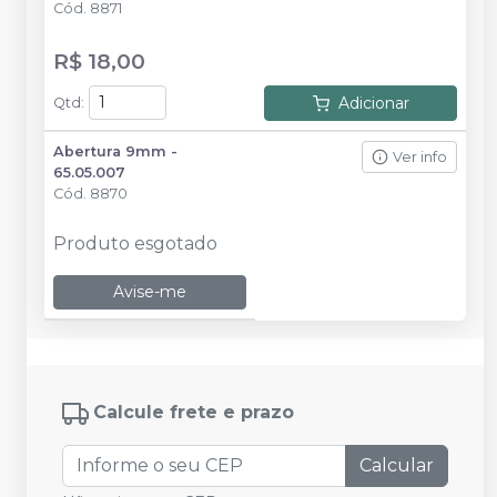
Cód.
8871
R$ 18,00
Adicionar
Qtd
:
Abertura 9mm -
Ver info
65.05.007
Cód.
8870
Produto esgotado
Avise-me
Calcule frete e prazo
Calcular