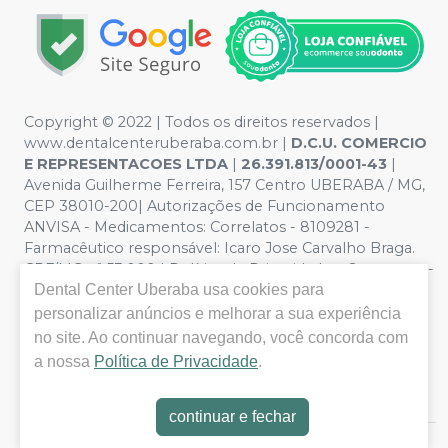
Copyright © 2022 | Todos os direitos reservados |
www.dentalcenteruberaba.com.br
|
D.C.U. COMERCIO
E REPRESENTACOES LTDA
|
26.391.813/0001-43
|
Avenida Guilherme Ferreira, 157 Centro UBERABA / MG,
CEP 38010-200| Autorizações de Funcionamento
ANVISA - Medicamentos: Correlatos - 8109281 -
Farmacêutico responsável: Icaro Jose Carvalho Braga.
CRF/MG nº 53.000 | Política de Privacidade e Segurança -
Dental Center Uberaba
usa cookies para
Fotos meramente ilustrativas - Os preços e condições
da loja virtual estão sujeitos a alterações. Em caso de
personalizar anúncios e melhorar a sua experiência
divergência de preços no site, o valor válido é o do
no site. Ao continuar navegando, você concorda com
Carrinho de Compra. Não vendemos por atacado, por
a nossa
Política de Privacidade
.
isso nos reservamos o direito de não atender compras
de grandes volumes pelo site.
continuar e fechar