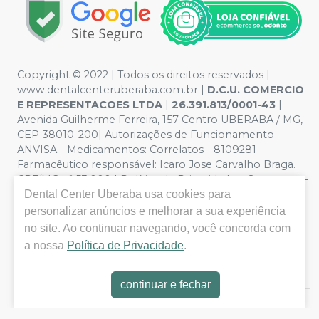
Copyright © 2022 | Todos os direitos reservados |
www.dentalcenteruberaba.com.br
|
D.C.U. COMERCIO
E REPRESENTACOES LTDA
|
26.391.813/0001-43
|
Avenida Guilherme Ferreira, 157 Centro UBERABA / MG,
CEP 38010-200| Autorizações de Funcionamento
ANVISA - Medicamentos: Correlatos - 8109281 -
Farmacêutico responsável: Icaro Jose Carvalho Braga.
CRF/MG nº 53.000 | Política de Privacidade e Segurança -
Dental Center Uberaba
usa cookies para
Fotos meramente ilustrativas - Os preços e condições
da loja virtual estão sujeitos a alterações. Em caso de
personalizar anúncios e melhorar a sua experiência
divergência de preços no site, o valor válido é o do
no site. Ao continuar navegando, você concorda com
Carrinho de Compra. Não vendemos por atacado, por
a nossa
Política de Privacidade
.
isso nos reservamos o direito de não atender compras
de grandes volumes pelo site.
continuar e fechar
E-commerce produzido por
Sou Odonto Ecommerce
.