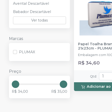
Avental Descartável
Babador Descartável
Ver todas
Marcas
Papel Toalha Bra
21x23cm
-
PLUMA
PLUMAX
Embalagem com 100
R$ 34,60
Preço
Qtd
:
Adicionar ao
R$ 34,00
R$ 35,00