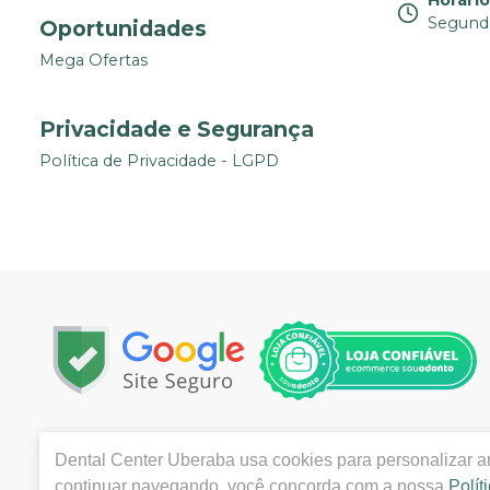
Horári
Segunda
Oportunidades
Mega Ofertas
Privacidade e Segurança
Política de Privacidade - LGPD
Copyright © 2022 | Todos os direitos reservados |
www.de
Dental Center Uberaba
usa cookies para personalizar an
Ferreira, 157 Centro UBERABA / MG, CEP 38010-200| Aut
continuar navegando, você concorda com a nossa
Polít