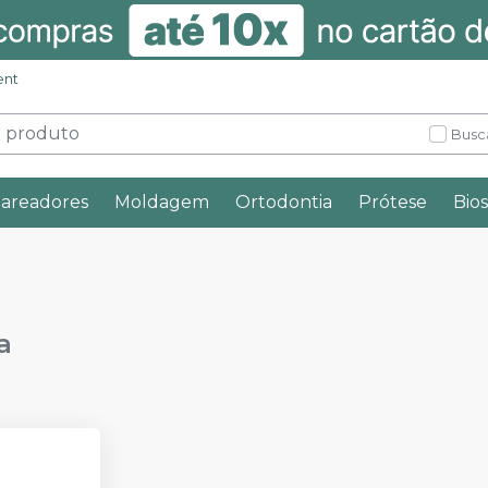
ent
Busc
lareadores
Moldagem
Ortodontia
Prótese
Bio
a