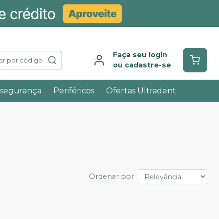
Faça seu login
ar por código
ou cadastre-se
ssegurança
Periféricos
Ofertas Ultradent
Ordenar por