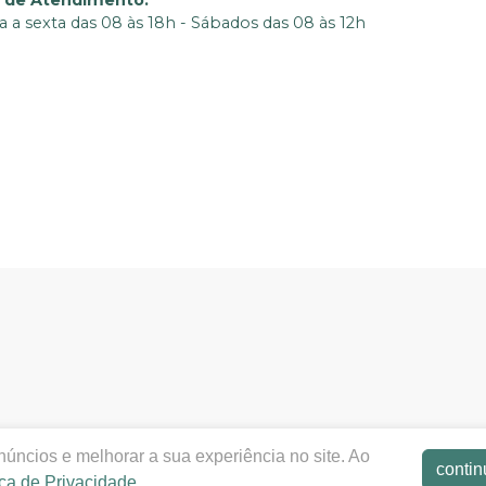
o de Atendimento
:
 a sexta das 08 às 18h - Sábados das 08 às 12h
ntalcenteruberaba.com.br
|
D.C.U. COMERCIO E REPRESE
úncios e melhorar a sua experiência no site. Ao
orizações de Funcionamento ANVISA - Medicamentos: Correlat
contin
ica de Privacidade
.