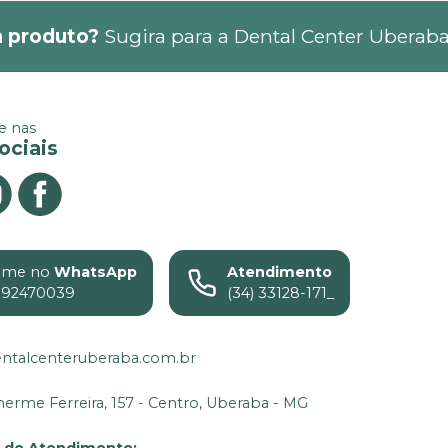
 produto?
Sugira para a
Dental Center Uberab
 nas
ociais
ame no
WhatsApp
Atendimento
992470039
(34) 33128-171_
ntalcenteruberaba.com.br
lherme Ferreira, 157 - Centro, Uberaba - MG