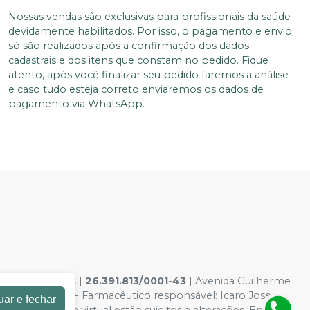
Nossas vendas são exclusivas para profissionais da saúde
devidamente habilitados. Por isso, o pagamento e envio
só são realizados após a confirmação dos dados
cadastrais e dos itens que constam no pedido. Fique
atento, após você finalizar seu pedido faremos a análise
e caso tudo esteja correto enviaremos os dados de
pagamento via WhatsApp.
NTACOES LTDA
|
26.391.813/0001-43
| Avenida Guilherme
os - 8109281 - Farmacêutico responsável: Icaro Jose
uar e fechar