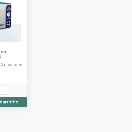
nco
X
0 unidades
 carrinho