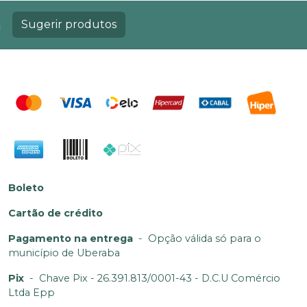
a
Sugerir produtos
Boleto
Cartão de crédito
Pagamento na entrega
-
Opção válida só para o
município de Uberaba
Pix
-
Chave Pix - 26.391.813/0001-43 - D.C.U Comércio
Ltda Epp