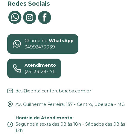
Redes Sociais
Chame no
WhatsApp
34992470039
Atendimento
(34) 33128-171_
dcu@dentalcenteruberaba.com.br
Av. Guilherme Ferreira, 157 - Centro, Uberaba - MG
Horário de Atendimento
:
Segunda a sexta das 08 às 18h - Sábados das 08 às
12h