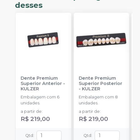
desses
Dente Premium
Dente Premium
D
Superior Anterior
-
Superior Posterior
I
KULZER
-
KULZER
K
Embalagem com 6
Embalagem com 8
E
unidades.
unidades.
u
a partir de
:
a partir de
:
a
R$ 219,00
R$ 219,00
R
Qtd
:
Qtd
: