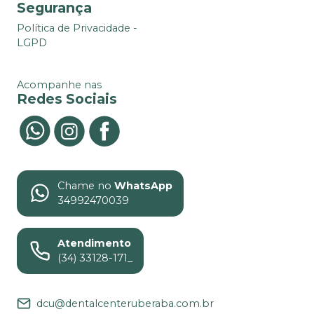
Segurança
Política de Privacidade -
LGPD
Acompanhe nas
Redes Sociais
Chame no
WhatsApp
34992470039
Atendimento
(34) 33128-171_
dcu@dentalcenteruberaba.com.br