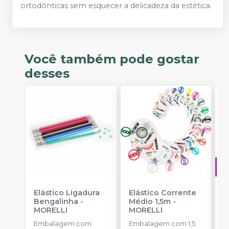
ortodônticas sem esquecer a delicadeza da estética.
Você também pode gostar
desses
Elástico Ligadura
Elástico Corrente
A
Bengalinha
-
Médio 1,5m
-
O
MORELLI
MORELLI
T
-
Embalagem com
Embalagem com 1,5
E