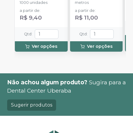
1000 unidades
metros
S
a partir de
:
a partir de
:
R$ 9,40
R$ 11,00
Qtd
:
Qtd
:
Ver opções
Ver opções
Não achou algum produto?
Sugira para a
Dental Center Uberaba
Sugerir produtos