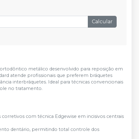
Produto esgotado
Avise-me
Calcular
R$ 18,00
Adicionar
Qtd
:
R$ 18,90
Adicionar
Qtd
:
ortodôntico metálico desenvolvido para reposição em
Produto esgotado
tandard atende profissionais que preferem bráquetes
Avise-me
ância interbráquetes. Ideal para técnicas convencionais
role no tratamento.
corretivos com técnica Edgewise em incisivos centrais
nto dentário, permitindo total controle dos