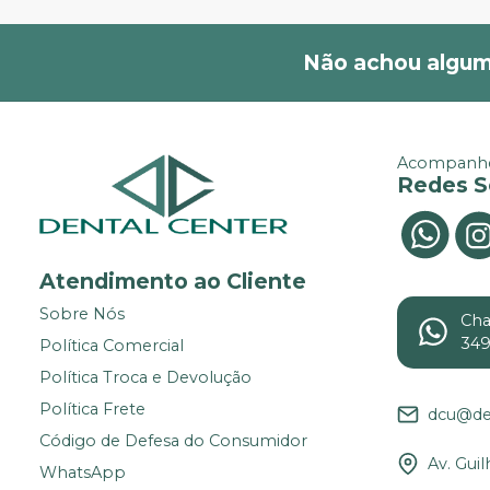
Não achou algum
Acompanhe
Redes S
Atendimento ao Cliente
Sobre Nós
Ch
34
Política Comercial
Política Troca e Devolução
Política Frete
dcu@de
Código de Defesa do Consumidor
Av. Gui
WhatsApp