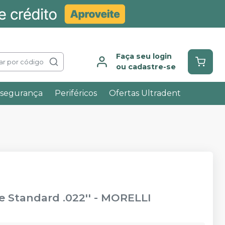
Faça seu login
ar por código
ou cadastre-se
ssegurança
Periféricos
Ofertas Ultradent
 Standard .022''
-
MORELLI