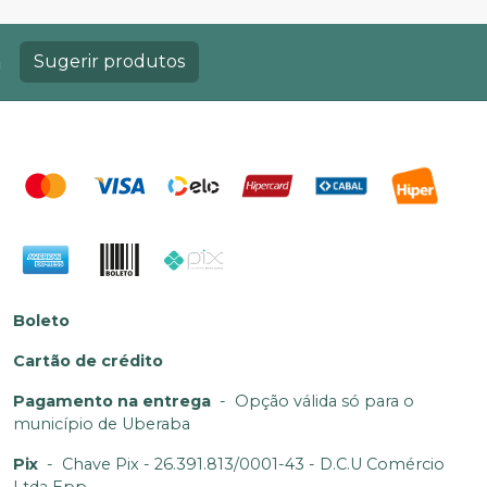
a
Sugerir produtos
Boleto
Cartão de crédito
Pagamento na entrega
-
Opção válida só para o
município de Uberaba
Pix
-
Chave Pix - 26.391.813/0001-43 - D.C.U Comércio
Ltda Epp