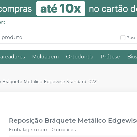
ent
Busc
lareadores
Moldagem
Ortodontia
Prótese
Bio
 Bráquete Metálico Edgewise Standard .022''
Reposição Bráquete Metálico Edgewise
Embalagem com 10 unidades