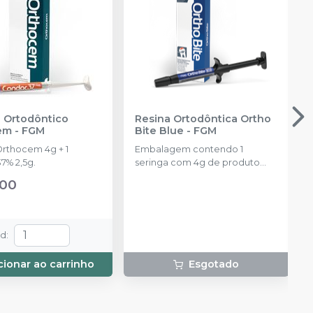
 Ortodôntico
Resina Ortodôntica Ortho
em
-
FGM
Bite Blue
-
FGM
Orthocem 4g + 1
Embalagem contendo 1
7% 2,5g.
seringa com 4g de produto
disponível na cor azul.
,00
td
:
cionar ao carrinho
Esgotado