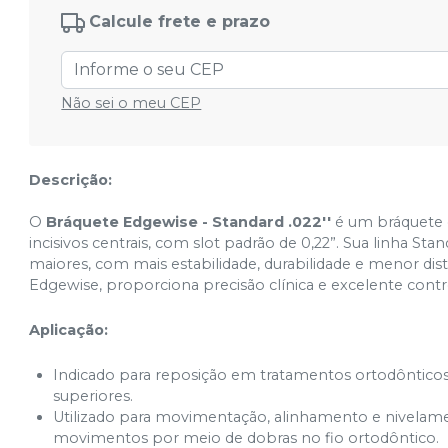
Standard / Ricketts - Standard .022'' -
Calcule frete e prazo
13,14,15,23,24,25,33,34,35,43,44,45 -
Ver info
10.30.207
Cód.
8327
Standard / Ricketts - Standard .022'' -
Não sei o meu CEP
12,22,31,32,41,42 - 10.30.209
Ver info
Cód.
8329
Standard .022'' - 16,26,36,46 - 10.30.210
Descrição:
Ver info
Cód.
8299
O
Bráquete Edgewise - Standard .022''
é um bráquete 
Standard .022'' - 13, 14, 15, 23 ,24 ,25 ,33,
incisivos centrais, com slot padrão de 0,22”. Sua linha S
34, 35, 43, 44, 45 - 10.30.208
Ver info
maiores, com mais estabilidade, durabilidade e menor dist
Cód.
8328
Edgewise, proporciona precisão clínica e excelente cont
Aplicação:
Indicado para reposição em tratamentos ortodônticos 
superiores.
Utilizado para movimentação, alinhamento e nivelame
movimentos por meio de dobras no fio ortodôntico.