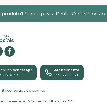
 produto?
Sugira para a
Dental Center Uberab
 nas
ociais
ame no
WhatsApp
Atendimento
992470039
(34) 33128-171_
ntalcenteruberaba.com.br
lherme Ferreira, 157 - Centro, Uberaba - MG