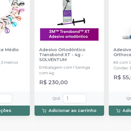
nte Médio
Adesivo Ortodôntico
Adesivo
Transbond XT - 4g
-
Orthoc
SOLVENTUM
,5 metros
Kit com 
Embalagem com 1 Seringa
Condac 3
com 4g.
R$ 55
R$ 230,00
Qtd
:
Q
pções
Adicionar ao carrinho
Adi