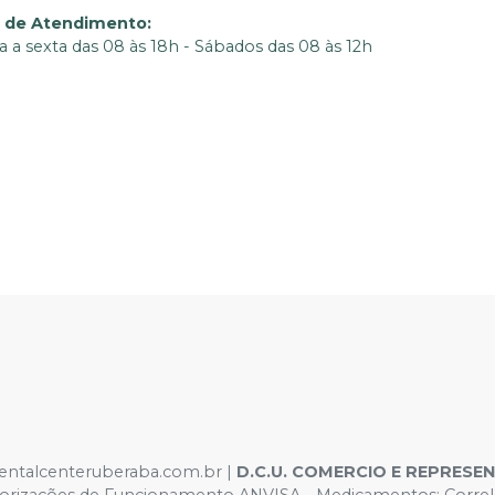
o de Atendimento
:
 a sexta das 08 às 18h - Sábados das 08 às 12h
ntalcenteruberaba.com.br
|
D.C.U. COMERCIO E REPRESE
orizações de Funcionamento ANVISA - Medicamentos: Correlat