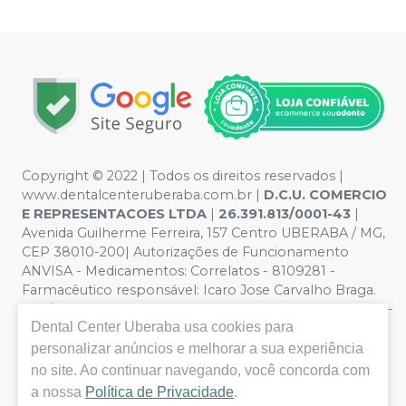
Copyright © 2022 | Todos os direitos reservados |
www.dentalcenteruberaba.com.br
|
D.C.U. COMERCIO
E REPRESENTACOES LTDA
|
26.391.813/0001-43
|
Avenida Guilherme Ferreira, 157 Centro UBERABA / MG,
CEP 38010-200| Autorizações de Funcionamento
ANVISA - Medicamentos: Correlatos - 8109281 -
Farmacêutico responsável: Icaro Jose Carvalho Braga.
CRF/MG nº 53.000 | Política de Privacidade e Segurança -
Dental Center Uberaba
usa cookies para
Fotos meramente ilustrativas - Os preços e condições
da loja virtual estão sujeitos a alterações. Em caso de
personalizar anúncios e melhorar a sua experiência
divergência de preços no site, o valor válido é o do
no site. Ao continuar navegando, você concorda com
Carrinho de Compra. Não vendemos por atacado, por
a nossa
Política de Privacidade
.
isso nos reservamos o direito de não atender compras