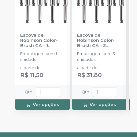
Escova de
Escova de
M
Robinson Color-
Robinson Color-
R
Brush CA - 1
Brush CA - 3
B
unidade
-
unidades
-
u
Embalagem com 1
Embalagem com 3
E
AMERICAN BURRS
AMERICAN BURRS
A
unidade
unidades
u
c
a partir de
:
a partir de
:
a
R$ 11,50
R$ 31,80
R
Qtd
:
Qtd
:
Ver opções
Ver opções