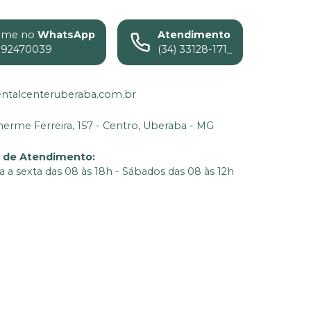
ame no
WhatsApp
Atendimento
992470039
(34) 33128-171_
ntalcenteruberaba.com.br
lherme Ferreira, 157 - Centro, Uberaba - MG
o de Atendimento
:
 a sexta das 08 às 18h - Sábados das 08 às 12h