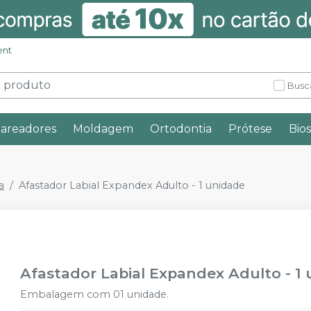
ent
Busc
lareadores
Moldagem
Ortodontia
Prótese
Bio
a
Afastador Labial Expandex Adulto - 1 unidade
Afastador Labial Expandex Adulto - 1
Embalagem com 01 unidade.