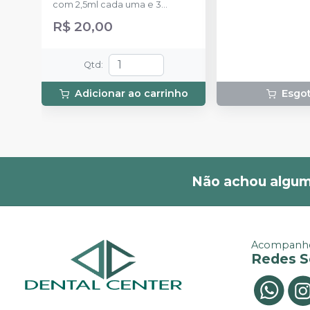
com 2,5ml cada uma e 3
uma.
ponteiras para aplicação.
R$ 20,00
Qtd
:
Adicionar ao carrinho
Esgo
Não achou algum
Acompanhe
Redes S