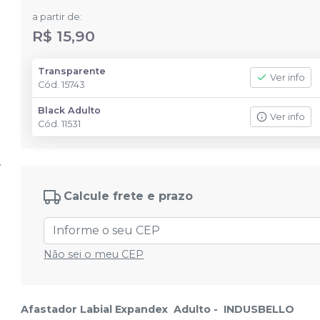
a partir de:
R$ 15,90
Transparente
Ver info
Cód.
15743
Black Adulto
Ver info
Cód.
11531
Calcule frete e prazo
Não sei o meu CEP
Afastador Labial Expandex Adulto - INDUSBELLO