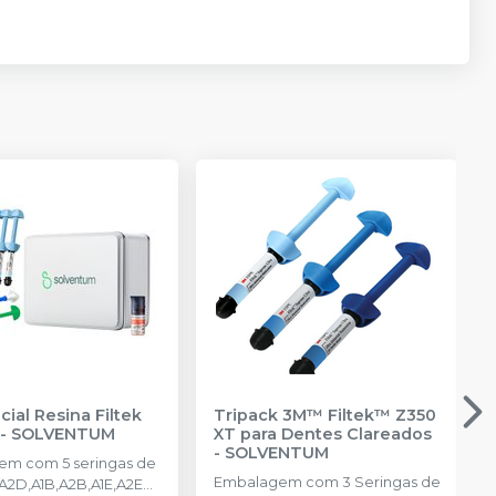
cial Resina Filtek
Tripack 3M™ Filtek™ Z350
-
SOLVENTUM
XT para Dentes Clareados
-
SOLVENTUM
m com 5 seringas de
Embalagem com 3 Seringas de
 A2D,A1B,A2B,A1E,A2E