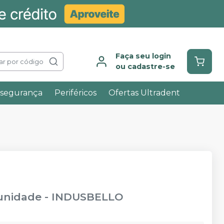
Faça seu login
ar por código
ou cadastre-se
ssegurança
Periféricos
Ofertas Ultradent
 unidade
-
INDUSBELLO