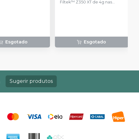
Filtek™ Z350 XT de 4g nas
otchbond plus 1,5ml + 1
cores WB, WE e CT
reme A2 de 2g + 1 filtek
(Translúcida)
 4g + lata.
Esgotado
Esgotado
a
Sugerir produtos