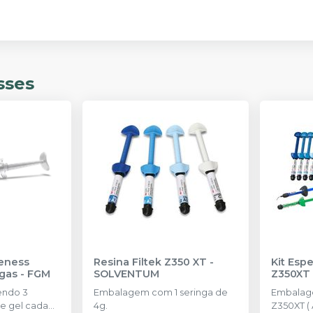
sses
eness
Resina Filtek Z350 XT
-
Kit Espe
ngas
-
FGM
SOLVENTUM
Z350XT
endo 3
Embalagem com 1 seringa de
Embalage
e gel cada
4g.
Z350XT (