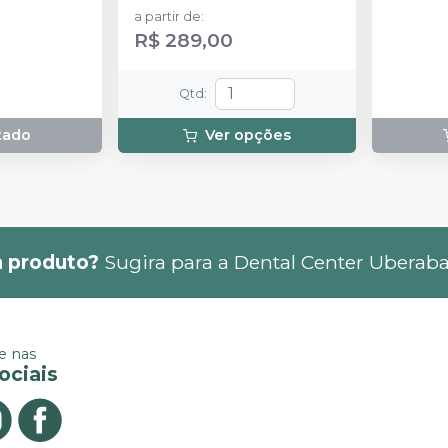
4g) + 1 sc
a partir de
:
filtek sup
R$ 289,00
one A2 de
Qtd
:
tado
Ver opções
 produto?
Sugira para a
Dental Center Uberab
 nas
ociais