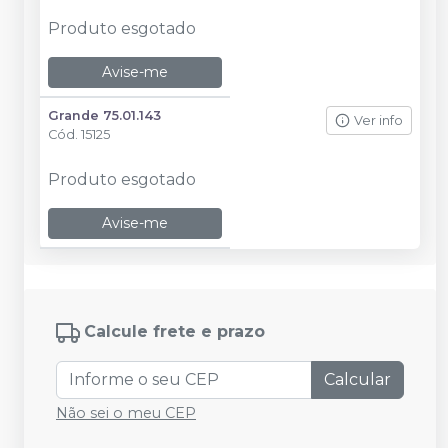
Produto esgotado
Avise-me
Grande 75.01.143
Ver info
Cód.
15125
Produto esgotado
Avise-me
Calcule frete e prazo
Calcular
Não sei o meu CEP