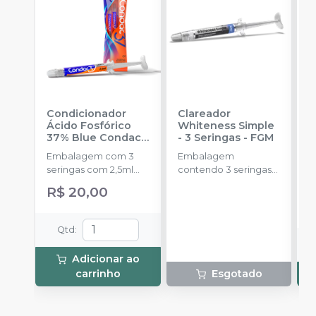
Condicionador
Clareador
R
Ácido Fosfórico
Whiteness Simple
X
37% Blue Condac
-
- 3 Seringas
-
FGM
E
FGM
Embalagem com 3
Embalagem
s
seringas com 2,5ml
contendo 3 seringas
a
cada uma e 3
com 3g de gel cada
R$ 20,00
ponteiras para
uma.
aplicação.
Qtd
:
Adicionar ao
carrinho
Esgotado