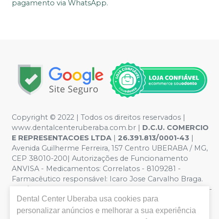
pagamento via WhatsApp.
Copyright © 2022 | Todos os direitos reservados |
www.dentalcenteruberaba.com.br
|
D.C.U. COMERCIO
E REPRESENTACOES LTDA
|
26.391.813/0001-43
|
Avenida Guilherme Ferreira, 157 Centro UBERABA / MG,
CEP 38010-200| Autorizações de Funcionamento
ANVISA - Medicamentos: Correlatos - 8109281 -
Farmacêutico responsável: Icaro Jose Carvalho Braga.
CRF/MG nº 53.000 | Política de Privacidade e Segurança -
Dental Center Uberaba
usa cookies para
Fotos meramente ilustrativas - Os preços e condições
da loja virtual estão sujeitos a alterações. Em caso de
personalizar anúncios e melhorar a sua experiência