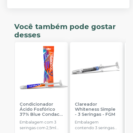
Você também pode gostar
desses
Condicionador
Clareador
R
Ácido Fosfórico
Whiteness Simple
X
37% Blue Condac
-
- 3 Seringas
-
FGM
E
FGM
Embalagem com 3
Embalagem
s
seringas com 2,5ml
contendo 3 seringas
a