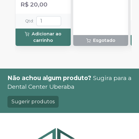
cada uma e 3
com 3g de gel cada
R$ 20,00
ponteiras para
uma.
aplicação.
Qtd
:
Adicionar ao
carrinho
Esgotado
Não achou algum produto?
Sugira para a
Dental Center Uberaba
Sugerir produtos