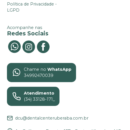
Política de Privacidade -
LGPD
Acompanhe nas
Redes Sociais
Chame no
WhatsApp
34992470039
Atendimento
(34) 33128-171_
dcu@dentalcenteruberaba.com.br