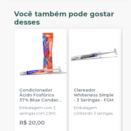
Você também pode gostar
desses
Condicionador
Clareador
R
Ácido Fosfórico
Whiteness Simple
X
37% Blue Condac
-
- 3 Seringas
-
FGM
E
FGM
Embalagem com 3
Embalagem
s
seringas com 2,5ml
contendo 3 seringas
a
cada uma e 3
com 3g de gel cada
R$ 20,00
ponteiras para
uma.
aplicação.